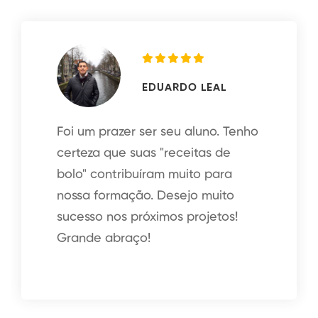
EDUARDO LEAL
zer ser seu aluno. Tenho
e suas "receitas de
Hello people
ribuíram muito para
espetacular..
ação. Desejo muito
Competênci
s próximos projetos!
tem de sobra
raço!