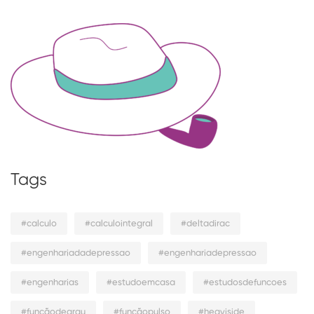
Tags
#calculo
#calculointegral
#deltadirac
#engenhariadadepressao
#engenhariadepressao
#engenharias
#estudoemcasa
#estudosdefuncoes
#funçãodegrau
#funçãopulso
#heaviside