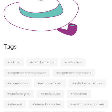
Tags
#calculo
#calculointegral
#deltadirac
#engenhariadadepressao
#engenhariadepressao
#engenharias
#estudoemcasa
#estudosdefuncoes
#funçãodegrau
#funçãopulso
#heaviside
#integrais
#integralporpartes
#substituicaovariaveis