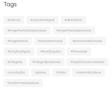
Tags
#calculo
#calculointegral
#deltadirac
#engenhariadadepressao
#engenhariadepressao
#engenharias
#estudoemcasa
#estudosdefuncoes
#funçãodegrau
#funçãopulso
#heaviside
#integrais
#integralporpartes
#substituicaovariaveis
convolução
laplace
limites
matematicaleve
transformadalaplace