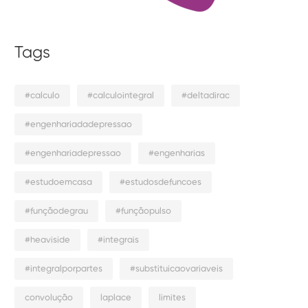
Tags
#calculo
#calculointegral
#deltadirac
#engenhariadadepressao
#engenhariadepressao
#engenharias
#estudoemcasa
#estudosdefuncoes
#funçãodegrau
#funçãopulso
#heaviside
#integrais
#integralporpartes
#substituicaovariaveis
convolução
laplace
limites