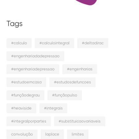
Tags
#calculo
#calculointegral
#deltadirac
#engenhariadadepressao
#engenhariadepressao
#engenharias
#estudoemcasa
#estudosdefuncoes
#funçãodegrau
#funçãopulso
#heaviside
#integrais
#integralporpartes
#substituicaovariaveis
convolução
laplace
limites