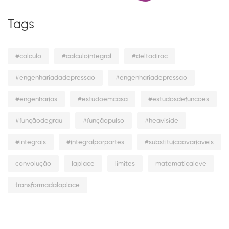
Tags
#calculo
#calculointegral
#deltadirac
#engenhariadadepressao
#engenhariadepressao
#engenharias
#estudoemcasa
#estudosdefuncoes
#funçãodegrau
#funçãopulso
#heaviside
#integrais
#integralporpartes
#substituicaovariaveis
convolução
laplace
limites
matematicaleve
transformadalaplace