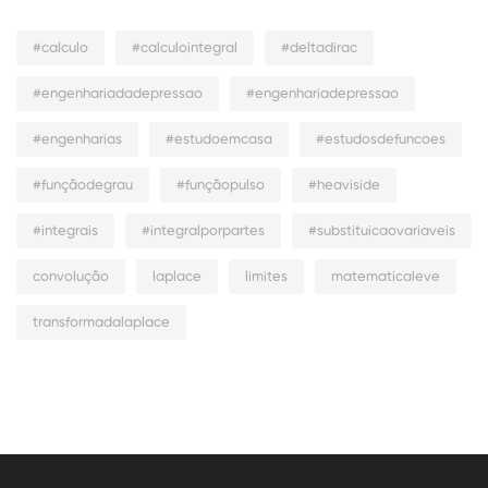
#calculo
#calculointegral
#deltadirac
#engenhariadadepressao
#engenhariadepressao
#engenharias
#estudoemcasa
#estudosdefuncoes
#funçãodegrau
#funçãopulso
#heaviside
#integrais
#integralporpartes
#substituicaovariaveis
convolução
laplace
limites
matematicaleve
transformadalaplace