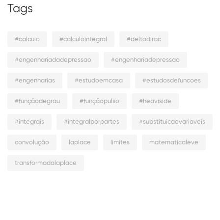
Tags
#calculo
#calculointegral
#deltadirac
#engenhariadadepressao
#engenhariadepressao
#engenharias
#estudoemcasa
#estudosdefuncoes
#funçãodegrau
#funçãopulso
#heaviside
#integrais
#integralporpartes
#substituicaovariaveis
convolução
laplace
limites
matematicaleve
transformadalaplace